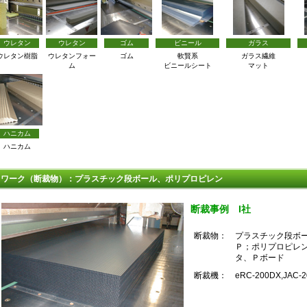
ウレタン
ウレタン
ゴム
ビニール
ガラス
ウレタン樹脂
ウレタンフォー
ゴム
軟賢系
ガラス繊維
ム
ビニールシート
マット
ハニカム
ハニカム
ワーク（断裁物）：プラスチック段ボール、ポリプロピレン
断裁事例 I社
断裁物：
プラスチック段ボ
Ｐ；ポリプロピレ
タ、Ｐボード
断裁機：
eRC-200DX,JAC-