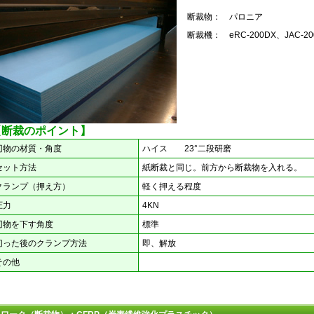
断裁物：
パロニア
断裁機：
eRC-200DX、JAC-2
【断裁のポイント】
刃物の材質・角度
ハイス 23°二段研磨
セット方法
紙断裁と同じ。前方から断裁物を入れる。
クランプ（押え方）
軽く押える程度
圧力
4KN
刃物を下す角度
標準
切った後のクランプ方法
即、解放
その他