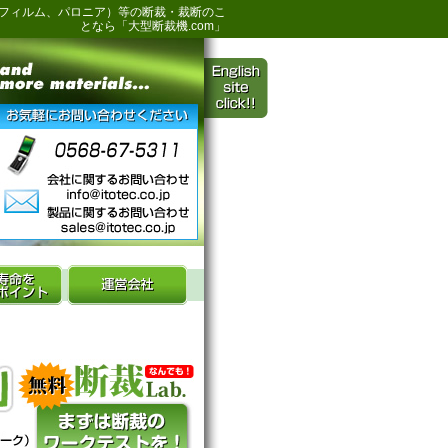
ルフィルム、パロニア）等の断裁・裁断のこ
となら「大型断裁機.com」