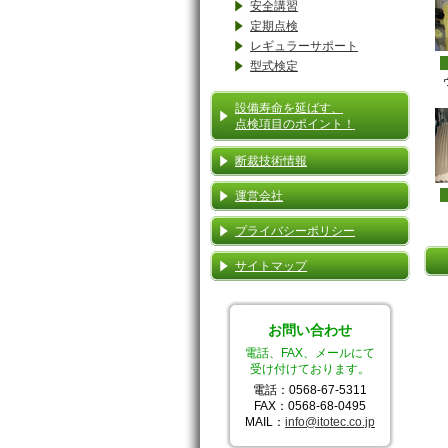
安全講習
定期点検
レギュラーサポート
型式検定
設備寿命を延ばす、
点検項目のポイント！
断裁技術情報
運営会社
プライバシーポリシー
サイトマップ
お問い合わせ
電話、FAX、メールにて
受け付けております。
電話：0568-67-5311
FAX：0568-68-0495
MAIL：
info@itotec.co.jp