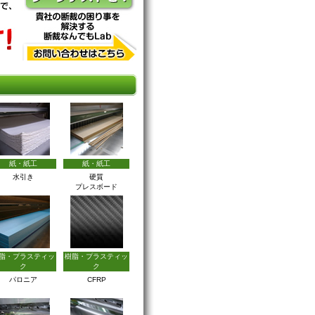
紙・紙工
紙・紙工
水引き
硬質
プレスボード
脂・プラスティッ
樹脂・プラスティッ
ク
ク
パロニア
CFRP