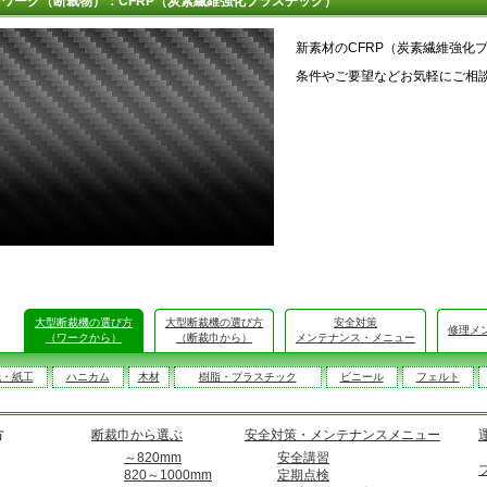
ワーク（断裁物）：CFRP（炭素繊維強化プラスチック）
新素材のCFRP（炭素繊維強化
条件やご要望などお気軽にご相
大型断裁機の選び方
大型断裁機の選び方
安全対策
修理メ
（ワークから）
（断裁巾から）
メンテナンス・メニュー
紙・紙工
ハニカム
木材
樹脂・プラスチック
ビニール
フェルト
方
断裁巾から選ぶ
安全対策・メンテナンスメニュー
～820mm
安全講習
820～1000mm
定期点検