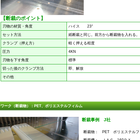
【断裁のポイント】
刃物の材質・角度
ハイス 23°
セット方法
紙断裁と同じ。前方から断裁物を入れる。
クランプ（押え方）
軽く押える程度
圧力
4KN
刃物を下す角度
標準
切った後のクランプ方法
即、解放
その他
ワーク（断裁物）：PET、ポリエステルフィルム
断裁事例 J社
断裁物：
PET ポリエステル