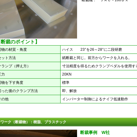
断裁機：
ＪＡＣ－160ＤＸ
【断裁のポイント】
刃物の材質・角度
ハイス 23°を26～28°に二段研磨
セット方法
紙断裁と同じ。前方からワークを入れる。
クランプ（押え方）
寸法精度を得るためクランプペダルを使用す
圧力
20KN
刃物を下す角度
標準
切った後のクランプ方法
即、解放
その他
インバーター制御によるナイフ低速動作
ワーク（断裁物）：樹脂、プラスチック
断裁事例 W社