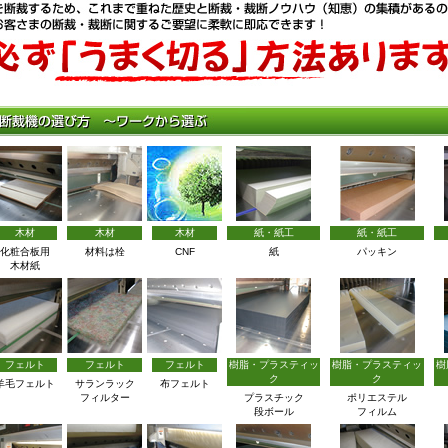
木材
木材
木材
紙・紙工
紙・紙工
化粧合板用
材料は栓
CNF
紙
パッキン
木材紙
フェルト
フェルト
フェルト
樹脂・プラスティッ
樹脂・プラスティッ
樹
ク
ク
羊毛フェルト
サランラック
布フェルト
フィルター
プラスチック
ポリエステル
段ボール
フィルム