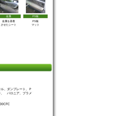
金属
PS板
金属を蒸着
PS板
させたシート
マット
ール、ダンプレート、Ｐ
ン、 パロニア、プラメ
200CFC