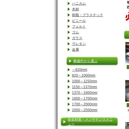
ハニカム
木材
樹脂・プラスチック
ビニール
フェルト
ゴム
ガラス
ウレタン
金属
断裁巾から選ぶ
～820mm
820～1000mm
1000～1150mm
1150～1370mm
1370～1600mm
1600～1700mm
1700～2000mm
2000～2500mm
安全対策・メンテナンスメニ
ュー