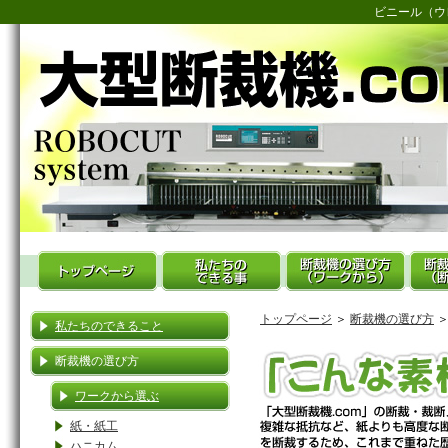
ビニール（ウ
トップページ
＞
断裁機の選び方
＞
私たちのできること
断裁機の選び方
ワークから選ぶ
紙・紙工
ハニカム