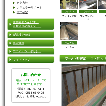
定期点検
レギュラーサポート
ウレタン
ウレタン
型式検定
ウレタン樹脂
ウレタンフォー
ム
設備寿命を延ばす、
点検項目のポイント！
断裁技術情報
運営会社
ハニカム
ハニカム
プライバシーポリシー
ワーク（断裁物）：ウレタン、
サイトマップ
お問い合わせ
電話、FAX、メールにて
受け付けております。
電話：0568-67-5311
FAX：0568-68-0495
MAIL：
info@itotec.co.jp