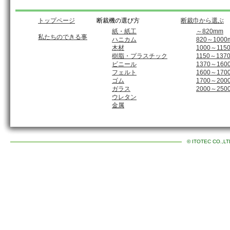
トップページ
断裁機の選び方
断裁巾から選ぶ
紙・紙工
～820mm
私たちのできる事
ハニカム
820～1000
木材
1000～115
樹脂・プラスチック
1150～137
ビニール
1370～160
フェルト
1600～170
ゴム
1700～200
ガラス
2000～250
ウレタン
金属
© ITOTEC CO.,L