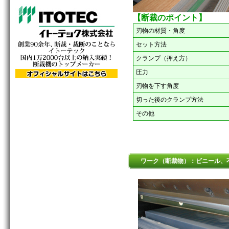
【断裁のポイント】
刃物の材質・角度
セット方法
クランプ（押え方）
圧力
刃物を下す角度
切った後のクランプ方法
その他
ワーク（断裁物）：ビニール、