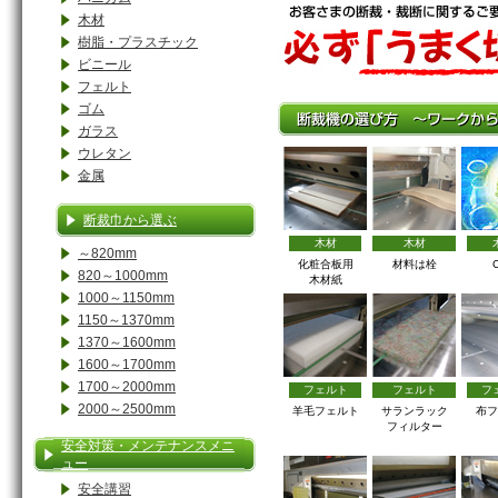
木材
樹脂・プラスチック
ビニール
フェルト
ゴム
ガラス
ウレタン
金属
断裁巾から選ぶ
木材
木材
～820mm
化粧合板用
材料は栓
820～1000mm
木材紙
1000～1150mm
1150～1370mm
1370～1600mm
1600～1700mm
1700～2000mm
フェルト
フェルト
フ
2000～2500mm
羊毛フェルト
サランラック
布フ
フィルター
安全対策・メンテナンスメニ
ュー
安全講習