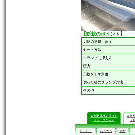
【断裁のポイント】
刃物の材質・角度
セット方法
クランプ（押え方）
圧力
刃物を下す角度
切った後のクランプ方法
その他
大型断裁機の選び方
大型
（ワークから）
（
紙・紙工
ハニカム
木材